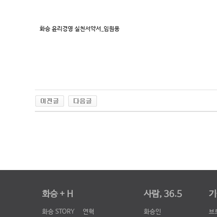
화승 윤리경영 실천서약서_임원용
화승 + H
사람, 36.5
기
화승 STORY
연혁
화승인
브