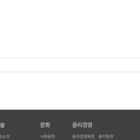
술
문화
윤리경영
로슈어
사회공헌
윤리경영배경
윤리현장