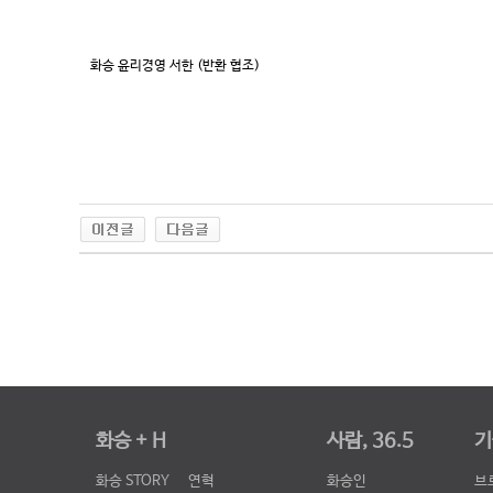
화승 윤리경영 서한 (반환 협조)
화승 + H
사람, 36.5
기
화승 STORY
연혁
화승인
브