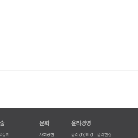
술
문화
윤리경영
로슈어
사회공헌
윤리경영배경
윤리현장