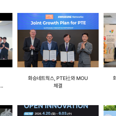
화승네트웍스, PTE社와 MOU
력
체결