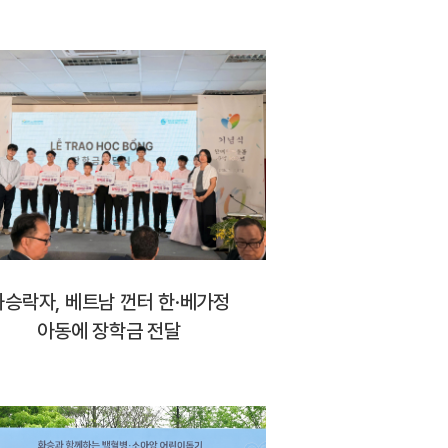
화승락자, 베트남 껀터 한·베가정
아동에 장학금 전달