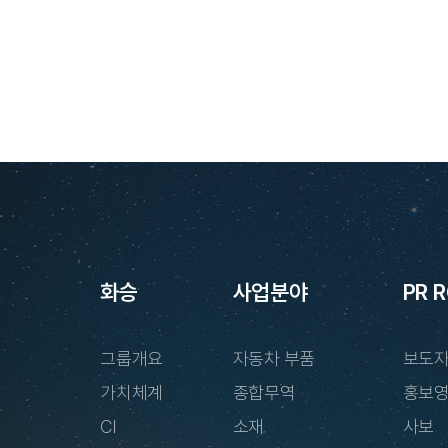
화승
사업분야
PR 
그룹개요
자동차 부품
보도
가치체계
종합무역
홍보
CI
소재
사보