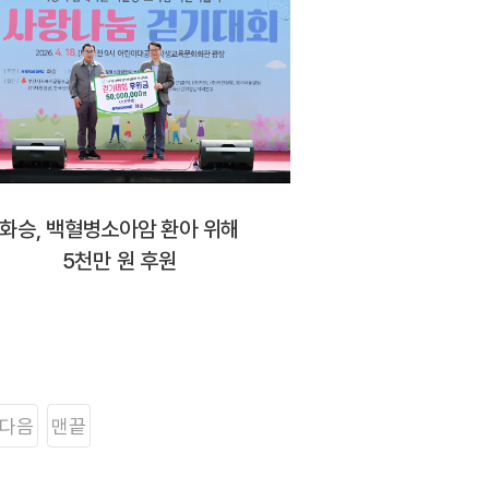
화승, 백혈병소아암 환아 위해
5천만 원 후원
다음
맨끝