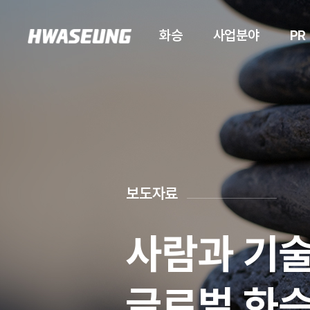
화승
사업분야
PR
보도자료
사람과 기술
글로벌 화승