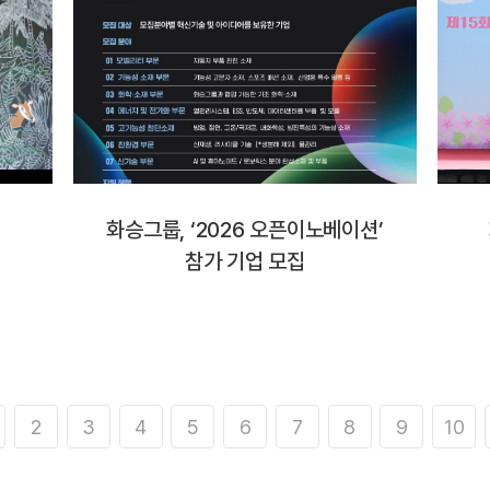
화승그룹, ‘2026 오픈이노베이션’
참가 기업 모집
2
3
4
5
6
7
8
9
10