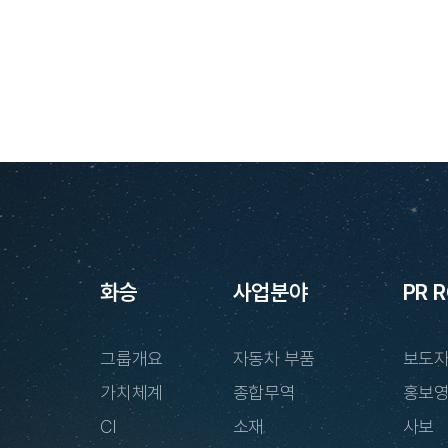
화승
사업분야
PR 
그룹개요
자동차 부품
보도
가치체계
종합무역
홍보
CI
소재
사보