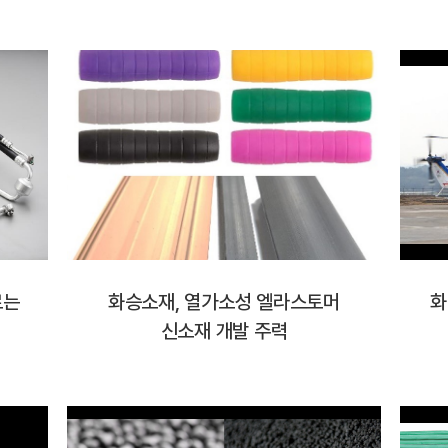
르는
화승소재, 열가소성 엘라스토머
화
신소재 개발 주력