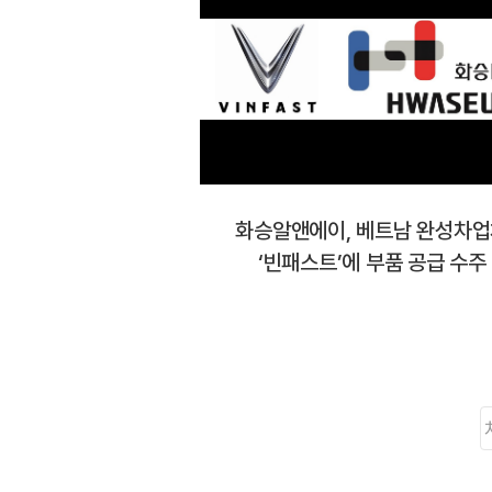
화승알앤에이, 베트남 완성차
‘빈패스트’에 부품 공급 수주