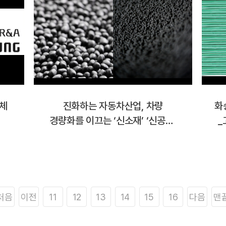
업체
진화하는 자동차산업, 차량
화
경량화를 이끄는 ‘신소재’ ‘신공법’
_
각광
처음
이전
11
12
13
14
15
16
다음
맨