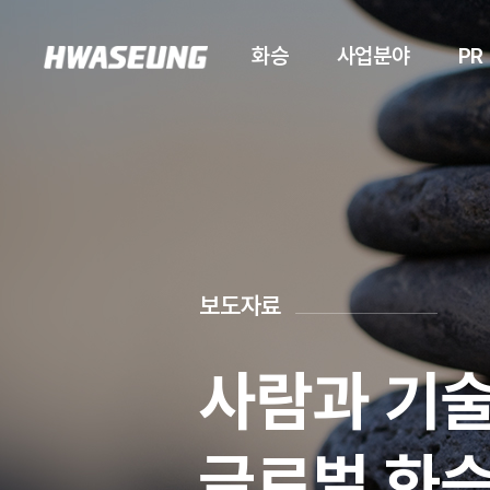
화승
사업분야
PR
보도자료
사람과 기술
글로벌 화승