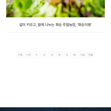
같이 키우고, 함께 나누는 화승 주말농장, ‘화승이랑’
처음
이전
11
12
13
14
15
16
다음
맨끝