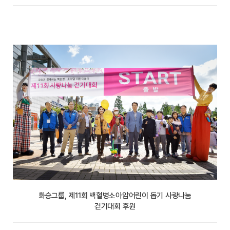
화승그룹, 제11회 백혈병소아암어린이 돕기 사랑나눔
걷기대회 후원