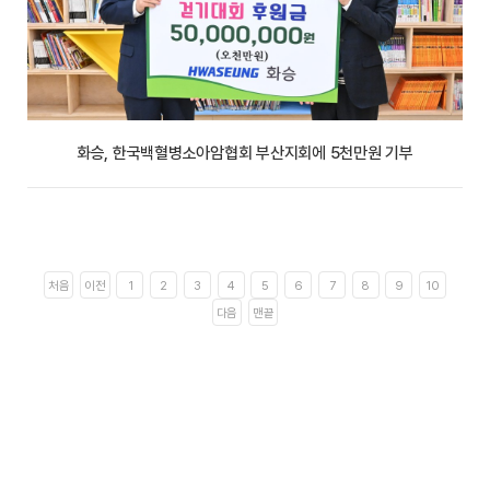
화승, 한국백혈병소아암협회 부산지회에 5천만원 기부
처음
이전
1
2
3
4
5
6
7
8
9
10
다음
맨끝