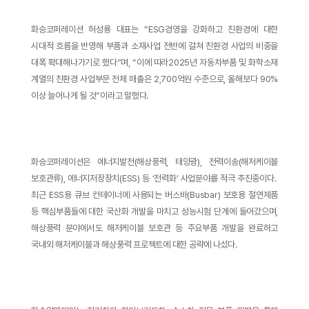
화승코퍼레이션 허성룡 대표는 “ESG경영을 강화하고 친환경에 대한
시대적 흐름을 반영해 부품과 소재사업 전반에 걸쳐 친환경 사업의 비중을
대폭 확대해나가기로 했다”며, “이에 따라2025년 자동차부품 및 화학소재
계열의 친환경 사업부문 전체 매출은 2,700억원 수준으로, 올해보다 90%
이상 늘어나게 될 것”이라고 말했다.
화승코퍼레이션은 에너지발전(해상풍력, 태양광), 전력이송(해저케이블
보호관류), 에너지저장장치(ESS) 등 ‘전력화’ 사업분야를 적극 추진중이다.
최근 ESS용 큐브 컨테이너에 사용되는 버스바(Busbar) 보호용 절연제품
등 핵심부품들에 대한 국산화 개발을 마치고 성능시험 단계에 들어갔으며,
해상풍력 분야에서도 해저케이블 보호관 등 주요부품 개발을 완료하고
국내외 해저케이블과 해상풍력 프로젝트에 대한 공략에 나섰다.