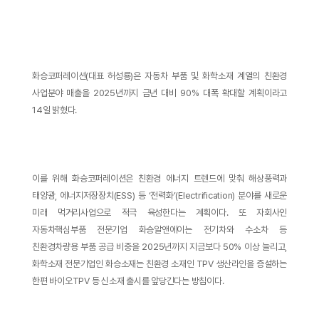
화승코퍼레이션(대표 허성룡)은 자동차 부품 및 화학소재 계열의 친환경
사업분야 매출을 2025년까지 금년 대비 90% 대폭 확대할 계획이라고
14일 밝혔다.
이를 위해 화승코퍼레이션은 친환경 에너지 트렌드에 맞춰 해상풍력과
태양광, 에너지저장장치(ESS) 등 ‘전력화’(Electrification) 분야를 새로운
미래 먹거리사업으로 적극 육성한다는 계획이다. 또 자회사인
자동차핵심부품 전문기업 화승알앤에이는 전기차와 수소차 등
친환경차량용 부품 공급 비중을 2025년까지 지금보다 50% 이상 늘리고,
화학소재 전문기업인 화승소재는 친환경 소재인 TPV 생산라인을 증설하는
한편 바이오TPV 등 신소재 출시를 앞당긴다는 방침이다.