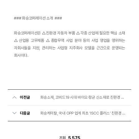
### 화승코퍼레이션 소개 ###
화승코퍼레이션은 △친환경 자동차 부품 △각종 산업에 필요한 핵심 소재
△산업용 고무제품 △종합무역 사업 분야 등의 사업 영업을 영위하는
자회사들을 지원, 관리하는 사업형 지주회사 모델을 근간으로 운영되는
회사이다.
이전글
화승소재, 코비드19 시대 바이오·항균 신소재로 친환경 TPV 시장 선도
다음글
화승케미칼, 국내 OPP 업계 최초 ‘ISCC 플러스’ 친환경 국제인증 획득
조회
5,575