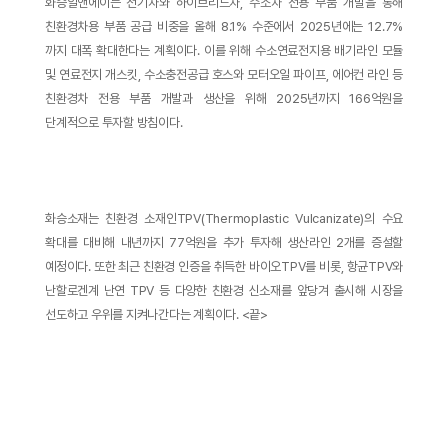
화승알앤에이는 전기차와 하이브리드차, 수소차 전용 부품 개발을 통해
친환경차용 부품 공급 비중을 올해 8.1% 수준에서 2025년에는 12.7%
까지 대폭 확대한다는 계획이다. 이를 위해 수소연료전지용 배기라인 모듈
및 연료전지 개스킷, 수소충전공급 호스와 모터오일 파이프, 에어컨 라인 등
친환경차 전용 부품 개발과 생산을 위해 2025년까지 166억원을
단계적으로 투자할 방침이다.
화승소재는 친환경 소재인TPV(Thermoplastic Vulcanizate)의 수요
확대를 대비해 내년까지 77억원을 추가 투자해 생산라인 2개를 증설할
예정이다. 또한 최근 친환경 인증을 취득한 바이오TPV를 비롯, 항균TPV와
난할로겐계 난연 TPV 등 다양한 친환경 신소재를 앞당겨 출시해 시장을
선도하고 우위를 지켜나간다는 계획이다. <끝>