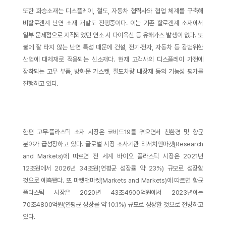
또한 화승소재는 디스플레이, 철도, 자동차 협력사와 협업 체계를 구축해
비할로겐계 난연 소재 개발도 진행중이다. 이는 기존 할로겐계 소재에서
일부 문제점으로 지적되었던 연소 시 다이옥신 등 유해가스 발생이 없다. 또
불에 잘 타지 않는 난연 특성 때문에 건설, 전기·전자, 자동차 등 광범위한
산업에 대체재로 적용되는 신소재다. 현재 고객사의 디스플레이 가전에
장착되는 고무 부품, 방화문 가스켓, 철도차량 내장재 등의 기능성 평가를
진행하고 있다.
한편 고무·플라스틱 소재 시장은 코비드19를 겪으면서 친환경 및 향균
분야가 급성장하고 있다. 글로벌 시장 조사기관 리서치앤마켓(Research
and Markets)에 따르면 전 세계 바이오 플라스틱 시장은 2021년
12조원에서 2026년 34조원(연평균 성장률 약 23%) 규모로 성장할
것으로 예측됐다. 또 마켓앤마켓(Markets and Markets)에 따르면 항균
플라스틱 시장은 2020년 43조4900억원에서 2023년에는
70조4800억원(연평균 성장률 약 10.1%) 규모로 성장할 것으로 전망하고
있다.