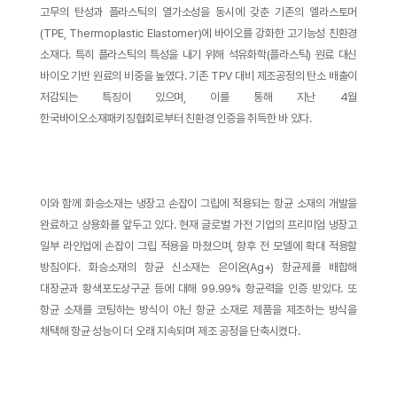
고무의 탄성과 플라스틱의 열가소성을 동시에 갖춘 기존의 엘라스토머
(TPE, Thermoplastic Elastomer)에 바이오를 강화한 고기능성 친환경
소재다. 특히 플라스틱의 특성을 내기 위해 석유화학(플라스틱) 원료 대신
바이오 기반 원료의 비중을 높였다. 기존 TPV 대비 제조공정의 탄소 배출이
저감되는 특징이 있으며, 이를 통해 지난 4월
한국바이오소재패키징협회로부터 친환경 인증을 취득한 바 있다.
이와 함께 화승소재는 냉장고 손잡이 그립에 적용되는 항균 소재의 개발을
완료하고 상용화를 앞두고 있다. 현재 글로벌 가전 기업의 프리미엄 냉장고
일부 라인업에 손잡이 그립 적용을 마쳤으며, 향후 전 모델에 확대 적용할
방침이다. 화승소재의 항균 신소재는 은이온(Ag+) 항균제를 배합해
대장균과 황색포도상구균 등에 대해 99.99% 항균력을 인증 받았다. 또
항균 소재를 코팅하는 방식이 아닌 항균 소재로 제품을 제조하는 방식을
채택해 항균 성능이 더 오래 지속되며 제조 공정을 단축시켰다.