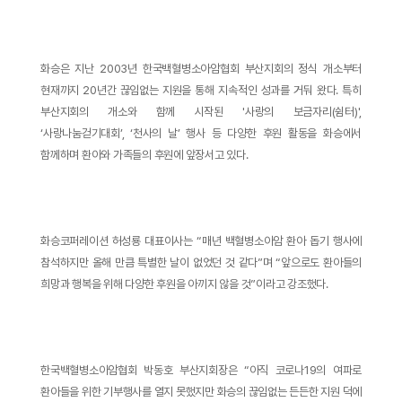
화승은 지난 2003년 한국백혈병소아암협회 부산지회의 정식 개소부터
현재까지 20년간 끊임없는 지원을 통해 지속적인 성과를 거둬 왔다. 특히
부산지회의 개소와 함께 시작된 '사랑의 보금자리(쉼터)',
‘사랑나눔걷기대회’, ‘천사의 날’ 행사 등 다양한 후원 활동을 화승에서
함께하며 환아와 가족들의 후원에 앞장서고 있다.
화승코퍼레이션 허성룡 대표이사는 “매년 백혈병소아암 환아 돕기 행사에
참석하지만 올해 만큼 특별한 날이 없었던 것 같다”며 “앞으로도 환아들의
희망과 행복을 위해 다양한 후원을 아끼지 않을 것”이라고 강조했다.
한국백혈병소아암협회 박동호 부산지회장은 “아직 코로나19의 여파로
환아들을 위한 기부행사를 열지 못했지만 화승의 끊임없는 든든한 지원 덕에