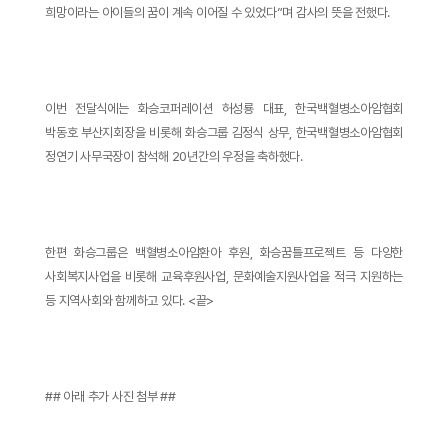
희망이라는 아이들의 꿈이 계속 이어질 수 있었다”며 감사의 뜻을 전했다.
이번 전달식에는 화승코퍼레이션 허성룡 대표, 한국백혈병소아암협회
박동호 부산지회장을 비롯해 화승그룹 김정식 상무, 한국백혈병소아암협회
정연기 사무국장이 참석해 20년간의 우정을 축하했다.
한편 화승그룹은 백혈병소아암환아 후원, 화승꿈틀프로젝트 등 다양한
사회복지사업을 비롯해 교육후원사업, 문화예술지원사업을 적극 지원하는
등 지역사회와 함께하고 있다. <끝>
## 아래 추가 사진 첨부 ##