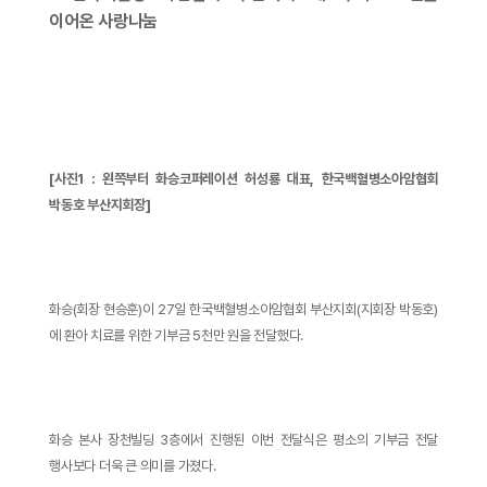
이어온 사랑나눔
[사진1 : 왼쪽부터 화승코퍼레이션 허성룡 대표, 한국백혈병소아암협회
박동호 부산지회장]
화승(회장 현승훈)이 27일 한국백혈병소아암협회 부산지회(지회장 박동호)
에 환아 치료를 위한 기부금 5천만 원을 전달했다.
화승 본사 장천빌딩 3층에서 진행된 이번 전달식은 평소의 기부금 전달
행사보다 더욱 큰 의미를 가졌다.