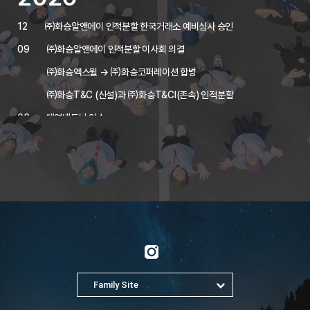
12
㈜화승알앤에이 인적분할 한국거래소 예비심사 승인
09
㈜화승알앤에이 인적분할 이사회 의결
㈜화승엑스윌 → ㈜화승코퍼레이션 합병
㈜화승T&C (신설)과 ㈜화승T&CI(존속) 인적분할
06
대영베트남 인수
HS ONE 설립 [화승원]
04
HVCST 설립 [화승베트남케미칼속짱]
2019
12
대영섬유, 대영인도네시아 인수
10
HARMONI 설립 [PT.하모니]