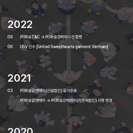
2022
09
㈜화승T&C → ㈜화승코퍼레이션 합병
06
USV 인수 [United Sweethearts garment Vietnam]
2021
03
㈜화승알앤에이(신설법인) 등기완료
㈜화승알앤에이 → ㈜화승코퍼레이션(존속법인) 사명 변경
2020