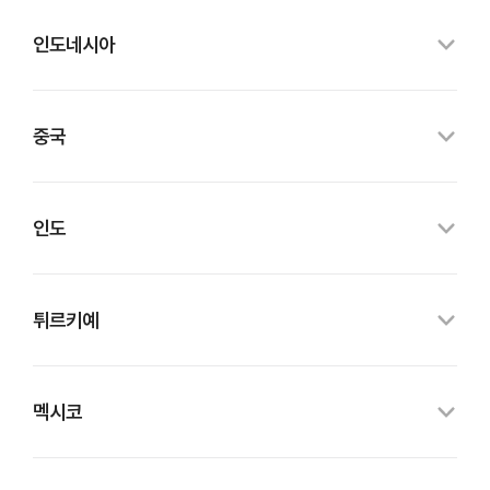
인도네시아
중국
인도
튀르키예
멕시코