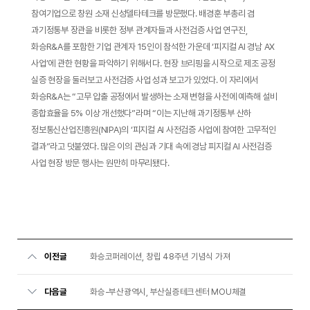
참여기업으로 창원 소재 신성델타테크를 방문했다. 배경훈 부총리 겸
과기정통부 장관을 비롯한 정부 관계자들과 사전검증 사업 연구진,
화승R&A를 포함한 기업 관계자 15인이 참석한 가운데 ‘피지컬 AI 경남 AX
사업’에 관한 현황을 파악하기 위해서다. 현장 브리핑을 시작으로 제조 공정
실증 현장을 둘러보고 사전검증 사업 성과 보고가 있었다. 이 자리에서
화승R&A는 “고무 압출 공정에서 발생하는 소재 변형을 사전에 예측해 설비
종합효율을 5% 이상 개선했다”라며 “이는 지난해 과기정통부 산하
정보통신산업진흥원(NIPA)의 ‘피지컬 AI 사전검증 사업에 참여한 고무적인
결과”라고 덧붙였다. 많은 이의 관심과 기대 속에 경남 피지컬 AI 사전검증
사업 현장 방문 행사는 원만히 마무리됐다.
이전글
화승코퍼레이션, 창립 48주년 기념식 가져
다음글
화승-부산광역시, 부산실증테크센터 MOU체결