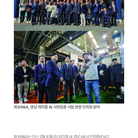
화승R&A, 경남 피지컬 AI 사전검증 사업 현장 브리핑 참여
화승R&A는 지난 2월 6일(금) 피지컬 AI 경남 AX 사전검증(PoC)