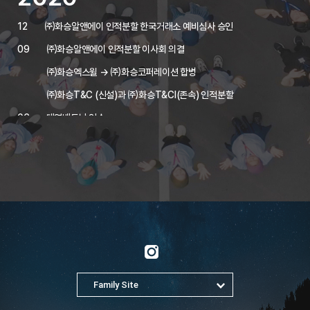
12
㈜화승알앤에이 인적분할 한국거래소 예비심사 승인
09
㈜화승알앤에이 인적분할 이사회 의결
㈜화승엑스윌 → ㈜화승코퍼레이션 합병
㈜화승T&C (신설)과 ㈜화승T&CI(존속) 인적분할
06
대영베트남 인수
HS ONE 설립 [화승원]
04
HVCST 설립 [화승베트남케미칼속짱]
2019
12
대영섬유, 대영인도네시아 인수
10
HARMONI 설립 [PT.하모니]