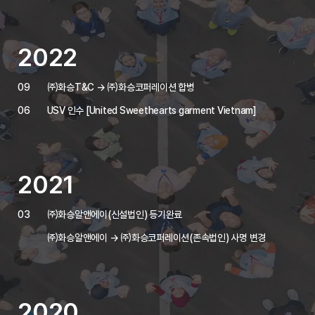
2022
09
㈜화승T&C → ㈜화승코퍼레이션 합병
06
USV 인수 [United Sweethearts garment Vietnam]
2021
03
㈜화승알앤에이(신설법인) 등기완료
㈜화승알앤에이 → ㈜화승코퍼레이션(존속법인) 사명 변경
2020