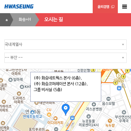
오시는 길
화승+H
(주) 화승네트웍스 본사 (6층),
(주) 화승코퍼레이션 본사 (12층),
그룹 비서실 (5층)