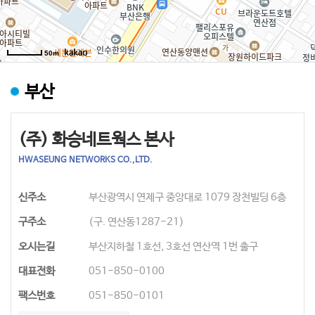
50m
부산
(주) 화승네트웍스 본사
HWASEUNG NETWORKS CO.,LTD.
신주소
부산광역시 연제구 중앙대로 1079 장천빌딩 6층
구주소
(구. 연산동1287-21)
오시는길
부산지하철 1호선, 3호선 연산역 1번 출구
대표전화
051-850-0100
팩스번호
051-850-0101