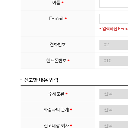
이름
*
E-mail
*
* 입력하신 E-m
전화번호
핸드폰번호
*
신고할 내용 입력
주제분류
*
화승과의 관계
*
신고대상 회사
*