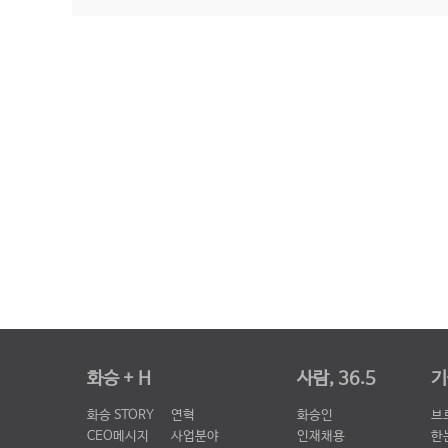
화승 + H
사람, 36.5
기
화승 STORY
연혁
화승인
브
CEO메시지
사업분야
인재채용
한