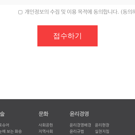
개인정보의 수집 및 이용 목적에 동의합니다. (동의
접수하기
술
문화
윤리경영
로슈어
사회공헌
윤리경영배경
윤리현장
눈에 보는 화승
지역사회
윤리규범
실천지침