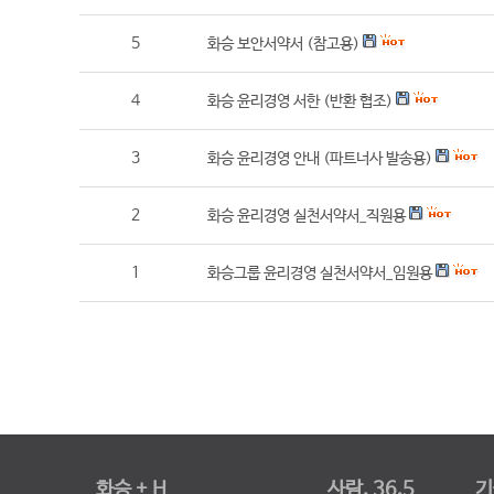
5
화승 보안서약서 (참고용)
4
화승 윤리경영 서한 (반환 협조)
3
화승 윤리경영 안내 (파트너사 발송용)
2
화승 윤리경영 실천서약서_직원용
1
화승그룹 윤리경영 실천서약서_임원용
화승 + H
사람, 36.5
기